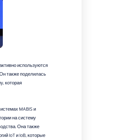
 активно используются
 Он также поделилась
y, которая
системах MABIS и
тории на систему
одства. Она также
й IoT и IoB, которые