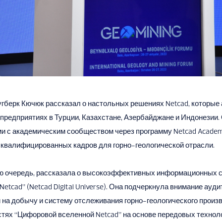
угберк Кючюк рассказал о настольных решениях Netcad, которые
 предприятиях в Турции, Казахстане, Азербайджане и Индонезии.
ми с академическим сообществом через программу Netcad Academ
 квалифицированных кадров для горно-геологической отрасли.
ою очередь, рассказала о высокоэффективных информационных 
etcad” (Netcad Digital Universe). Она подчеркнула внимание ауди
на добычу и систему отслеживания горно-геологического произв
тях “Цифоровой вселенной Netcad” на основе передовых технологи