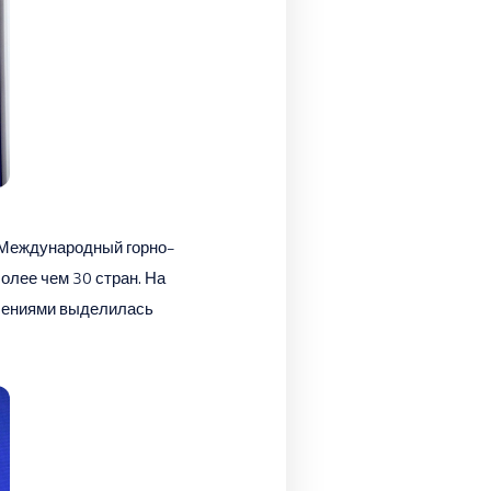
л Международный горно-
олее чем 30 стран. На
шениями выделилась