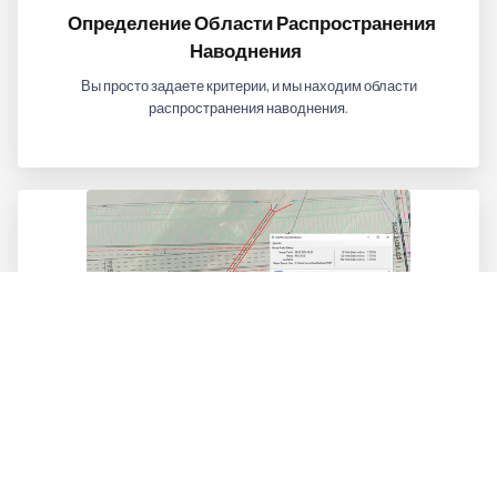
Определение Области Распространения
Наводнения
Вы просто задаете критерии, и мы находим области
распространения наводнения.
Автоматическое Определение Местоположения
Давайте автоматически определим и укажем места, где
должны находиться конструкции, решетки, водосточные
желоба и канавы.